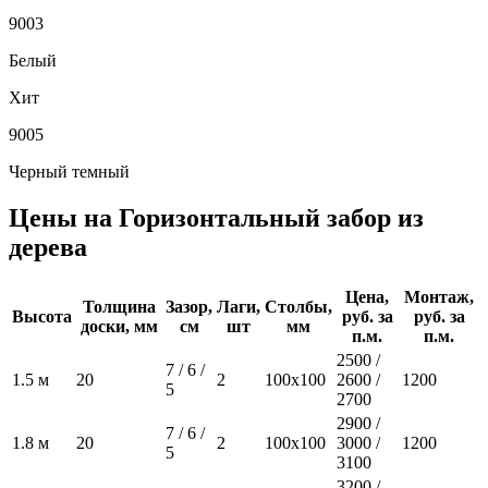
9003
Белый
Хит
9005
Черный темный
Цены на Горизонтальный забор из
дерева
Цена,
Монтаж,
Толщина
Зазор,
Лаги,
Столбы,
Высота
руб. за
руб. за
доски, мм
см
шт
мм
п.м.
п.м.
2500 /
7 / 6 /
1.5 м
20
2
100х100
2600 /
1200
5
2700
2900 /
7 / 6 /
1.8 м
20
2
100х100
3000 /
1200
5
3100
3200 /