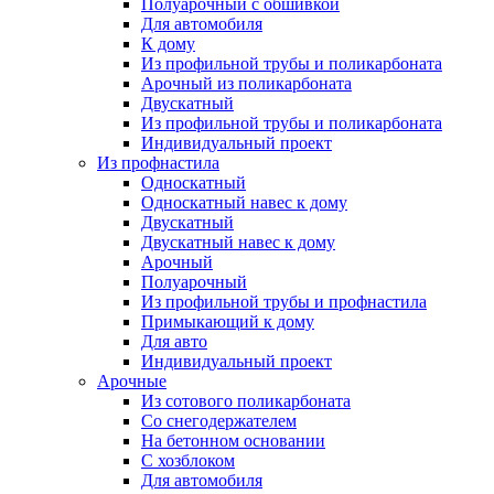
Полуарочный с обшивкой
Для автомобиля
К дому
Из профильной трубы и поликарбоната
Арочный из поликарбоната
Двускатный
Из профильной трубы и поликарбоната
Индивидуальный проект
Из профнастила
Односкатный
Односкатный навес к дому
Двускатный
Двускатный навес к дому
Арочный
Полуарочный
Из профильной трубы и профнастила
Примыкающий к дому
Для авто
Индивидуальный проект
Арочные
Из сотового поликарбоната
Со снегодержателем
На бетонном основании
С хозблоком
Для автомобиля