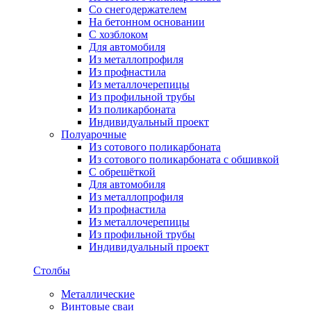
Со снегодержателем
На бетонном основании
С хозблоком
Для автомобиля
Из металлопрофиля
Из профнастила
Из металлочерепицы
Из профильной трубы
Из поликарбоната
Индивидуальный проект
Полуарочные
Из сотового поликарбоната
Из сотового поликарбоната с обшивкой
С обрешёткой
Для автомобиля
Из металлопрофиля
Из профнастила
Из металлочерепицы
Из профильной трубы
Индивидуальный проект
Столбы
Металлические
Винтовые сваи