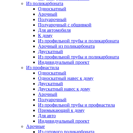
Из поликарбоната
Односкатный
Арочный
Полуарочный
Полуарочный с обшивкой
Для автомобиля
К дому
Из профильной трубы и поликарбоната
Арочный из поликарбоната
Двускатный
Из профильной трубы и поликарбоната
Индивидуальный проект
Из профнастила
Односкатный
Односкатный навес к дому
Двускатный
Двускатный навес к дому
Арочный
Полуарочный
Из профильной трубы и профнастила
Примыкающий к дому
Для авто
Индивидуальный проект
Арочные
Из сотового поликарбоната