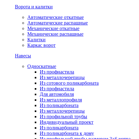
Ворота и калитки
Автоматические откатные
Автоматические распашные
Механические откатные
Механические распашные
Калитки
Каркас ворот
Навесы
Односкатные
Из профнастила
Из металлочерепицы
Из сотового поликарбоната
Из профнастила
Для автомобиля
Из металлопрофиля
Из поликарбоната
Из металлочерепицы
Из профильной трубы
Индивидуальный проект
Из поликарбоната
Из поликарбоната к дому
Из профильной трубы размером 3×6 метра