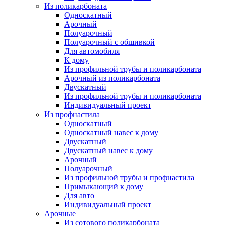
Из поликарбоната
Односкатный
Арочный
Полуарочный
Полуарочный с обшивкой
Для автомобиля
К дому
Из профильной трубы и поликарбоната
Арочный из поликарбоната
Двускатный
Из профильной трубы и поликарбоната
Индивидуальный проект
Из профнастила
Односкатный
Односкатный навес к дому
Двускатный
Двускатный навес к дому
Арочный
Полуарочный
Из профильной трубы и профнастила
Примыкающий к дому
Для авто
Индивидуальный проект
Арочные
Из сотового поликарбоната