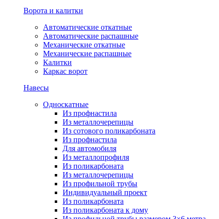
Ворота и калитки
Автоматические откатные
Автоматические распашные
Механические откатные
Механические распашные
Калитки
Каркас ворот
Навесы
Односкатные
Из профнастила
Из металлочерепицы
Из сотового поликарбоната
Из профнастила
Для автомобиля
Из металлопрофиля
Из поликарбоната
Из металлочерепицы
Из профильной трубы
Индивидуальный проект
Из поликарбоната
Из поликарбоната к дому
Из профильной трубы размером 3×6 метра