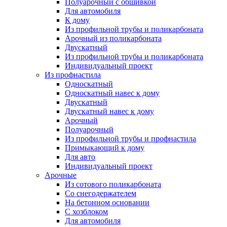
Полуарочный с обшивкой
Для автомобиля
К дому
Из профильной трубы и поликарбоната
Арочный из поликарбоната
Двускатный
Из профильной трубы и поликарбоната
Индивидуальный проект
Из профнастила
Односкатный
Односкатный навес к дому
Двускатный
Двускатный навес к дому
Арочный
Полуарочный
Из профильной трубы и профнастила
Примыкающий к дому
Для авто
Индивидуальный проект
Арочные
Из сотового поликарбоната
Со снегодержателем
На бетонном основании
С хозблоком
Для автомобиля