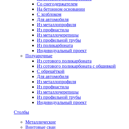
Со снегодержателем
На бетонном основании
С хозблоком
Для автомобиля
Из металлопрофиля
Из профнастила
Из металлочерепицы
Из профильной трубы
Из поликарбоната
Индивидуальный проект
Полуарочные
Из сотового поликарбоната
Из сотового поликарбоната с обшивкой
С обрешёткой
Для автомобиля
Из металлопрофиля
Из профнастила
Из металлочерепицы
Из профильной трубы
Индивидуальный проект
Столбы
Металлические
Винтовые сваи