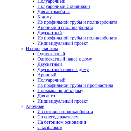
Полуарочный
Полуарочный с обшивкой
Для автомобиля
К дому
Из профильной трубы и поликарбоната
Арочный из поликарбоната
Двускатный
Из профильной трубы и поликарбоната
Индивидуальный проект
Из профнастила
Односкатный
Односкатный навес к дому
Двускатный
Двускатный навес к дому
Арочный
Полуарочный
Из профильной трубы и профнастила
Примыкающий к дому
Для авто
Индивидуальный проект
Арочные
Из сотового поликарбоната
Со снегодержателем
На бетонном основании
С хозблоком