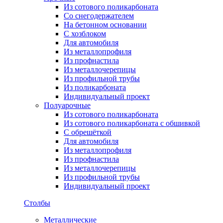
Из сотового поликарбоната
Со снегодержателем
На бетонном основании
С хозблоком
Для автомобиля
Из металлопрофиля
Из профнастила
Из металлочерепицы
Из профильной трубы
Из поликарбоната
Индивидуальный проект
Полуарочные
Из сотового поликарбоната
Из сотового поликарбоната с обшивкой
С обрешёткой
Для автомобиля
Из металлопрофиля
Из профнастила
Из металлочерепицы
Из профильной трубы
Индивидуальный проект
Столбы
Металлические