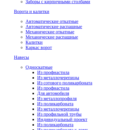
Заборы с кирпичными столбами
Ворота и калитки
Автоматические откатные
Автоматические распашные
Механические откатные
Механические распашные
Калитки
Каркас ворот
Навесы
Односкатные
Из профнастила
Из металлочерепицы
Из сотового поликарбоната
Из профнастила
Для автомобиля
Из металлопрофиля
Из поликарбоната
Из металлочерепицы
Из профильной трубы
Индивидуальный проект
Из поликарбоната
Из поликарбоната к дому