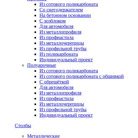
Из сотового поликарбоната
Со снегодержателем
На бетонном основании
С хозблоком
Для автомобиля
Из металлопрофиля
Из профнастила
Из металлочерепицы
Из профильной трубы
Из поликарбоната
Индивидуальный проект
Полуарочные
Из сотового поликарбоната
Из сотового поликарбоната с обшивкой
С обрешёткой
Для автомобиля
Из металлопрофиля
Из профнастила
Из металлочерепицы
Из профильной трубы
Индивидуальный проект
Столбы
Металлические