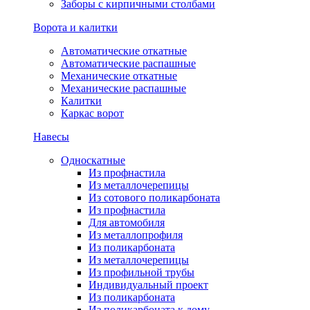
Заборы с кирпичными столбами
Ворота и калитки
Автоматические откатные
Автоматические распашные
Механические откатные
Механические распашные
Калитки
Каркас ворот
Навесы
Односкатные
Из профнастила
Из металлочерепицы
Из сотового поликарбоната
Из профнастила
Для автомобиля
Из металлопрофиля
Из поликарбоната
Из металлочерепицы
Из профильной трубы
Индивидуальный проект
Из поликарбоната
Из поликарбоната к дому