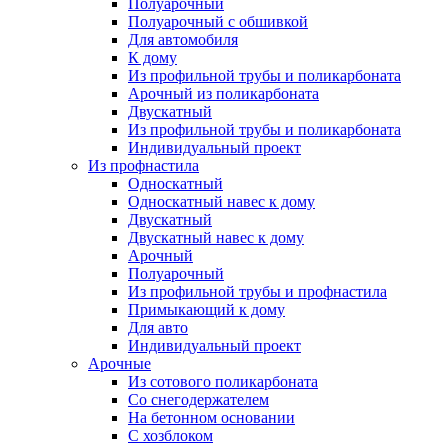
Полуарочный
Полуарочный с обшивкой
Для автомобиля
К дому
Из профильной трубы и поликарбоната
Арочный из поликарбоната
Двускатный
Из профильной трубы и поликарбоната
Индивидуальный проект
Из профнастила
Односкатный
Односкатный навес к дому
Двускатный
Двускатный навес к дому
Арочный
Полуарочный
Из профильной трубы и профнастила
Примыкающий к дому
Для авто
Индивидуальный проект
Арочные
Из сотового поликарбоната
Со снегодержателем
На бетонном основании
С хозблоком