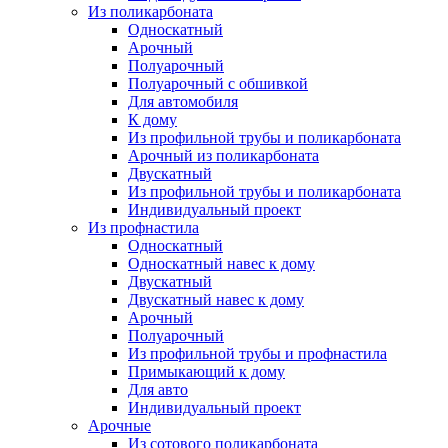
Из поликарбоната
Односкатный
Арочный
Полуарочный
Полуарочный с обшивкой
Для автомобиля
К дому
Из профильной трубы и поликарбоната
Арочный из поликарбоната
Двускатный
Из профильной трубы и поликарбоната
Индивидуальный проект
Из профнастила
Односкатный
Односкатный навес к дому
Двускатный
Двускатный навес к дому
Арочный
Полуарочный
Из профильной трубы и профнастила
Примыкающий к дому
Для авто
Индивидуальный проект
Арочные
Из сотового поликарбоната