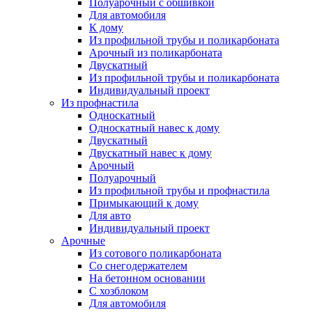
Полуарочный с обшивкой
Для автомобиля
К дому
Из профильной трубы и поликарбоната
Арочный из поликарбоната
Двускатный
Из профильной трубы и поликарбоната
Индивидуальный проект
Из профнастила
Односкатный
Односкатный навес к дому
Двускатный
Двускатный навес к дому
Арочный
Полуарочный
Из профильной трубы и профнастила
Примыкающий к дому
Для авто
Индивидуальный проект
Арочные
Из сотового поликарбоната
Со снегодержателем
На бетонном основании
С хозблоком
Для автомобиля