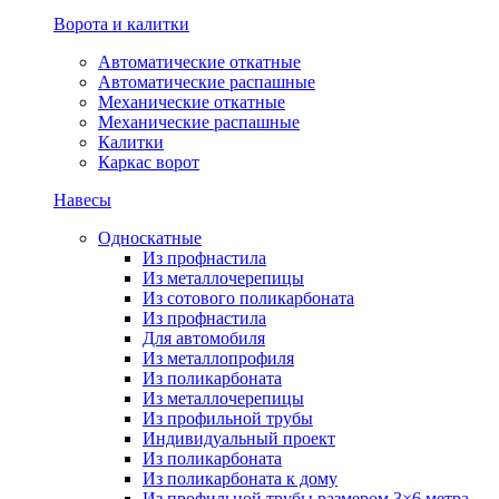
Ворота и калитки
Автоматические откатные
Автоматические распашные
Механические откатные
Механические распашные
Калитки
Каркас ворот
Навесы
Односкатные
Из профнастила
Из металлочерепицы
Из сотового поликарбоната
Из профнастила
Для автомобиля
Из металлопрофиля
Из поликарбоната
Из металлочерепицы
Из профильной трубы
Индивидуальный проект
Из поликарбоната
Из поликарбоната к дому
Из профильной трубы размером 3×6 метра