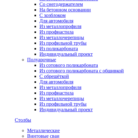
Со снегодержателем
На бетонном основании
С хозблоком
Для автомобиля
Из металлопрофиля
Из профнастила
Из металлочерепицы
Из профильной трубы
Из поликарбоната
Индивидуальный проект
Полуарочные
Из сотового поликарбоната
Из сотового поликарбоната с обшивкой
С обрешёткой
Для автомобиля
Из металлопрофиля
Из профнастила
Из металлочерепицы
Из профильной трубы
Индивидуальный проект
Столбы
Металлические
Винтовые сваи